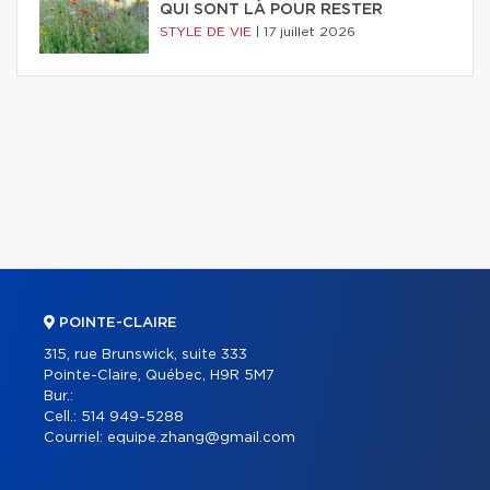
QUI SONT LÀ POUR RESTER
STYLE DE VIE
|
17 juillet 2026
POINTE-CLAIRE
315, rue Brunswick, suite 333
Pointe-Claire, Québec, H9R 5M7
Bur.:
Cell.:
514 949-5288
Courriel:
equipe.zhang@gmail.com